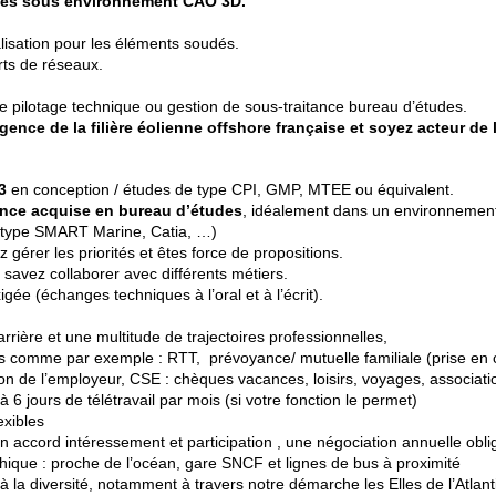
les sous environnement CAO 3D.
ation pour les éléments soudés.
 de réseaux.
de pilotage technique ou gestion de sous-traitance bureau d’études.
gence de la filière éolienne offshore française et soyez acteur de 
3
en conception / études de type CPI, GMP, MTEE ou équivalent.
ence acquise en bureau d’études
, idéalement dans un environnement 
type SMART Marine, Catia, …)
 gérer les priorités et êtes force de propositions.
 savez collaborer avec différents métiers.
igée (échanges techniques à l’oral et à l’écrit).
ière et une multitude de trajectoires professionnelles,
mme par exemple : RTT, prévoyance/ mutuelle familiale (prise en c
tion de l’employeur, CSE : chèques vacances, loisirs, voyages, associa
6 jours de télétravail par mois (si votre fonction le permet)
exibles
ccord intéressement et participation , une négociation annuelle obl
que : proche de l’océan, gare SNCF et lignes de bus à proximité
a diversité, notamment à travers notre démarche les Elles de l’Atlant