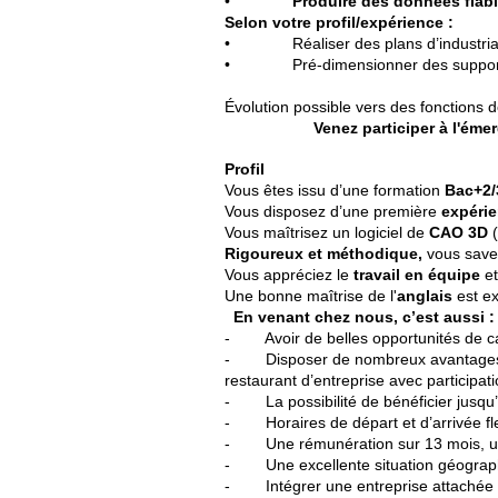
•
Produire des données fiab
Selon votre profil/expérience :
• Réaliser des plans d’industrialis
• Pré-dimensionner des supports
Évolution possible vers des fonctions 
Venez participer à l'émer
Profil
Vous êtes issu d’une formation
Bac+2/
Vous disposez d’une première
expéri
Vous maîtrisez un logiciel de
CAO 3D
(
Rigoureux et méthodique,
vous savez
Vous appréciez le
travail en équipe
et
Une bonne maîtrise de l'
anglais
est ex
En venant chez nous, c’est aussi :
- Avoir de belles opportunités de carr
- Disposer de nombreux avantages co
restaurant d’entreprise avec participa
- La possibilité de bénéficier jusqu’à 
- Horaires de départ et d’arrivée fl
- Une rémunération sur 13 mois, un a
- Une excellente situation géographi
- Intégrer une entreprise attachée à l