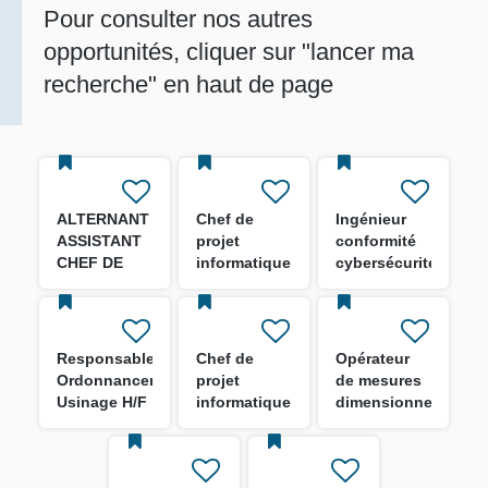
Pour consulter nos autres
opportunités, cliquer sur "lancer ma
recherche" en haut de page
ALTERNANT
Chef de
Ingénieur
ASSISTANT
projet
conformité
CHEF DE
informatique
cybersécurité
CHANTIER
- GED H/F
des
H/F
systèmes
industriels
H/F
Responsable
Chef de
Opérateur
Ordonnancement
projet
de mesures
Usinage H/F
informatique
dimensionnelles
- Data
H/F
Engineer H/F