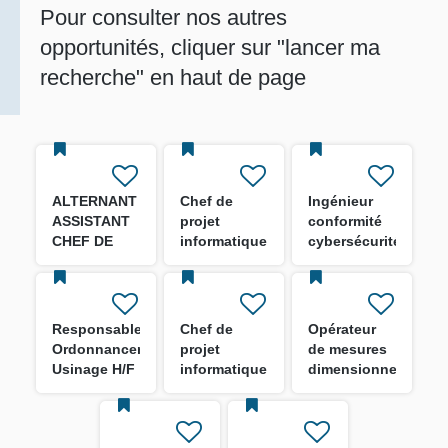
Pour consulter nos autres
opportunités, cliquer sur "lancer ma
recherche" en haut de page
ALTERNANT
Chef de
Ingénieur
ASSISTANT
projet
conformité
CHEF DE
informatique
cybersécurité
CHANTIER
- GED H/F
des
H/F
systèmes
industriels
H/F
Responsable
Chef de
Opérateur
Ordonnancement
projet
de mesures
Usinage H/F
informatique
dimensionnelles
- Data
H/F
Engineer H/F