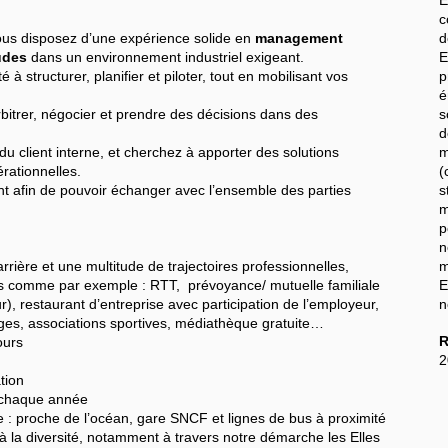
c
ous disposez d’une expérience solide en
management
d
udes
dans un environnement industriel exigeant.
E
à structurer, planifier et piloter, tout en mobilisant vos
p
é
bitrer, négocier et prendre des décisions dans des
s
d
du client interne, et cherchez à apporter des solutions
m
rationnelles.
(
nt afin de pouvoir échanger avec l’ensemble des parties
s
m
p
n
ière et une multitude de trajectoires professionnelles,
m
omme par exemple : RTT, prévoyance/ mutuelle familiale
E
), restaurant d’entreprise avec participation de l’employeur,
n
ges, associations sportives, médiathèque gratuite…
R
ours
2
tion
 chaque année
: proche de l’océan, gare SNCF et lignes de bus à proximité
la diversité, notamment à travers notre démarche les Elles