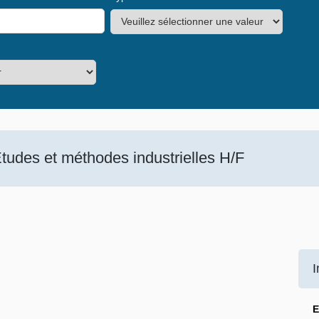
udes et méthodes industrielles H/F
I
E