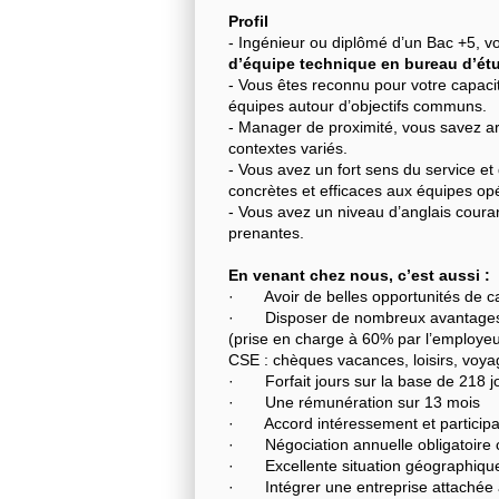
Profil
- Ingénieur ou diplômé d’un Bac +5, v
d’équipe technique en bureau d’ét
- Vous êtes reconnu pour votre capacité 
équipes autour d’objectifs communs.
- Manager de proximité, vous savez ar
contextes variés.
- Vous avez un fort sens du service et 
concrètes et efficaces aux équipes opé
- Vous avez un niveau d’anglais coura
prenantes.
En venant chez nous, c’est aussi :
· Avoir de belles opportunités de carr
· Disposer de nombreux avantages c
(prise en charge à 60% par l’employeur
CSE : chèques vacances, loisirs, voya
· Forfait jours sur la base de 218 j
· Une rémunération sur 13 mois
· Accord intéressement et participa
· Négociation annuelle obligatoire
· Excellente situation géographique 
· Intégrer une entreprise attachée à 