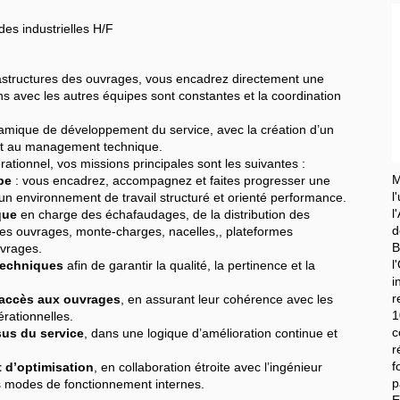
s industrielles H/F
rastructures des ouvrages, vous encadrez directement une
s avec les autres équipes sont constantes et la coordination
amique de développement du service, avec la création d’un
 et au management technique.
tionnel, vos missions principales sont les suivantes :
M
pe
: vous encadrez, accompagnez et faites progresser une
un environnement de travail structuré et orienté performance.
l
que
en charge des échafaudages, de la distribution des
d
 des ouvrages, monte-charges, nacelles,, plateformes
B
uvrages.
l
 techniques
afin de garantir la qualité, la pertinence et la
i
r
 d’accès aux ouvrages
, en assurant leur cohérence avec les
1
rationnelles.
c
sus du service
, dans une logique d’amélioration continue et
f
 d’optimisation
, en collaboration étroite avec l’ingénieur
p
s modes de fonctionnement internes.