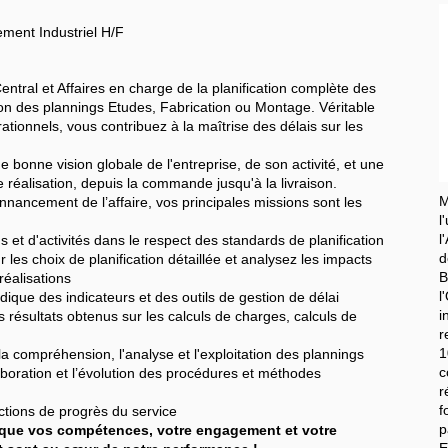
ement Industriel H/F
tral et Affaires en charge de la planification complète des
ion des plannings Etudes, Fabrication ou Montage. Véritable
ationnels, vous contribuez à la maîtrise des délais sur les
 bonne vision globale de l'entreprise, de son activité, et une
éalisation, depuis la commande jusqu'à la livraison.
M
nnancement de l’affaire, vos principales missions sont les
l
et d'activités dans le respect des standards de planification
d
es choix de planification détaillée et analysez les impacts
B
réalisations
l
que des indicateurs et des outils de gestion de délai
i
résultats obtenus sur les calculs de charges, calculs de
r
1
a compréhension, l'analyse et l'exploitation des plannings
c
oration et l’évolution des procédures et méthodes
f
tions de progrès du service
p
ue vos compétences, votre engagement et votre