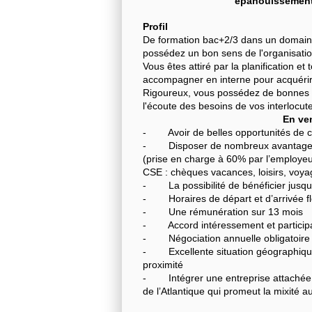
épanouissement 
Profil
De formation bac+2/3 dans un domaine i
possédez un bon sens de l'organisatio
Vous êtes attiré par la planification et
accompagner en interne pour acquérir
Rigoureux, vous possédez de bonnes c
l'écoute des besoins de vos interloc
En ven
- Avoir de belles opportunités de car
- Disposer de nombreux avantages c
(prise en charge à 60% par l’employeur
CSE : chèques vacances, loisirs, voya
- La possibilité de bénéficier jusqu’à 
- Horaires de départ et d’arrivée f
- Une rémunération sur 13 mois
- Accord intéressement et particip
- Négociation annuelle obligatoire
- Excellente situation géographique 
proximité
- Intégrer une entreprise attachée à
de l’Atlantique qui promeut la mixité au