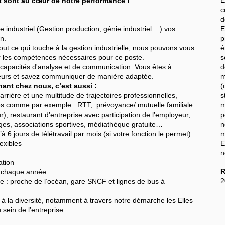
sont au cœur de notre performance !
c
d
ndustriel (Gestion production, génie industriel ...) vos
E
n.
p
 tout ce qui touche à la gestion industrielle, nous pouvons vous
é
 les compétences nécessaires pour ce poste.
s
apacités d'analyse et de communication. Vous êtes à
d
uteurs et savez communiquer de manière adaptée.
m
ant chez nous, c’est aussi :
(
rière et une multitude de trajectoires professionnelles,
s
omme par exemple : RTT, prévoyance/ mutuelle familiale
m
), restaurant d’entreprise avec participation de l’employeur,
p
ges, associations sportives, médiathèque gratuite…
n
6 jours de télétravail par mois (si votre fonction le permet)
m
lexibles
E
n
ation
R
 chaque année
2
: proche de l’océan, gare SNCF et lignes de bus à
 la diversité, notamment à travers notre démarche les Elles
 sein de l’entreprise.