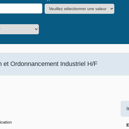
on et Ordonnancement Industriel H/F
I
ication
E