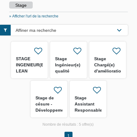
Stage
» Afficher l'url de la recherche
Affiner ma recherche
STAGE
Stage
Stage
INGENIEUR(E)
Ingénieur(e)
Chargé(e)
LEAN
qualité
d'amélioration
MANAGEMENT
production
du tri des
H/F
H/F
déchets H/F
Stage de
Stage
césure -
Assistant
Développement
Responsable
Informatique
Travaux
H/F
Industriels
Nombre de résultats :
5 offre(s)
H/F
1