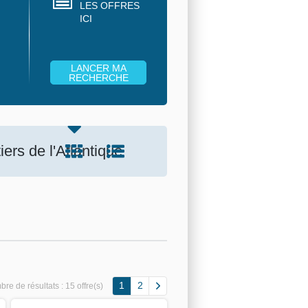
LES OFFRES
ICI
ers de l'Atlantique
1
2
re de résultats :
15 offre(s)