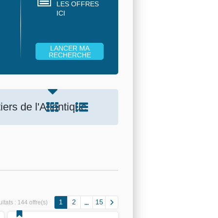
LES OFFRES
ICI
ers de l'Atlantique
1
2
15
ltats :
144 offre(s)