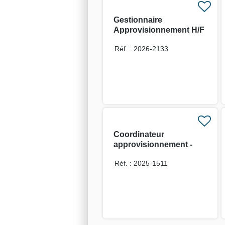
Gestionnaire
Approvisionnement H/F
en CDD
Réf. : 2026-2133
Coordinateur
approvisionnement -
Supply Chain de
Réf. : 2025-1511
proximité H/F