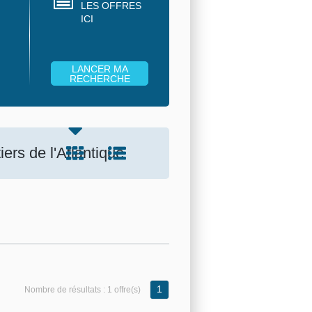
LES OFFRES
ICI
ers de l'Atlantique
1
Nombre de résultats :
1 offre(s)