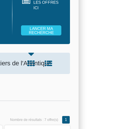
LES OFFRES
ICI
ers de l'Atlantique
1
Nombre de résultats :
7 offre(s)