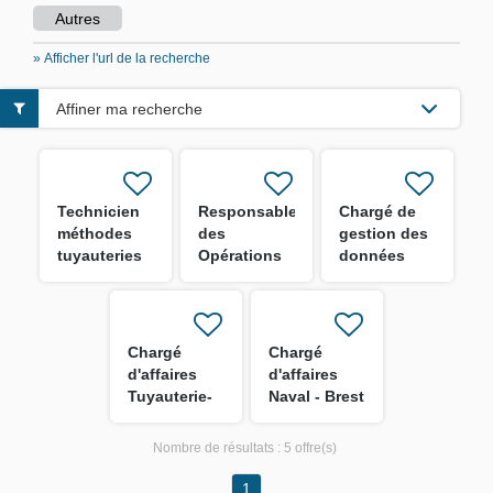
Autres
» Afficher l'url de la recherche
Affiner ma recherche
Technicien
Responsable
Chargé de
méthodes
des
gestion des
tuyauteries
Opérations
données
H/F
MCO - Site
industrielles
de Toulon
H/F
H/F
Chargé
Chargé
d'affaires
d'affaires
Tuyauterie-
Naval - Brest
Brest H/F
H/F
Nombre de résultats :
5 offre(s)
1