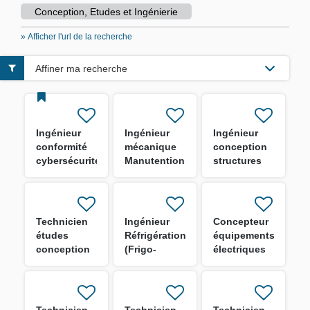
Conception, Etudes et Ingénierie
» Afficher l'url de la recherche
Affiner ma recherche
Ingénieur
Ingénieur
Ingénieur
conformité
mécanique
conception
cybersécurité
Manutentions
structures
des
lourdes
navales H/F
systèmes
confirmé H/F
industriels
H/F
Technicien
Ingénieur
Concepteur
études
Réfrigération
équipements
conception
(Frigo-
électriques
mécanique
Vivres) H/F
cabines H/F
H/F