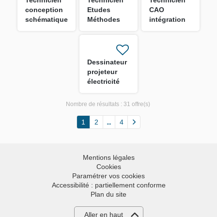
Technicien
Technicien
Technicien
conception
Etudes
CAO
schématique
Méthodes
intégration
machine H/F
H/F
réseaux et
équipements
H/F
Dessinateur
projeteur
électricité
H/F
Nombre de résultats :
31 offre(s)
1
2
4
Mentions légales
Cookies
Paramétrer vos cookies
Accessibilité : partiellement conforme
Plan du site
Aller en haut