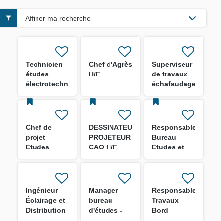
Affiner ma recherche
Technicien
Chef d'Agrès
Superviseur
études
H/F
de travaux
électrotechnique
échafaudages
H/F
H/F
Chef de
DESSINATEUR
Responsable
projet
PROJETEUR
Bureau
Etudes
CAO H/F
Etudes et
Structure
méthodes
offshore H/F
industrielles
H/F
Ingénieur
Manager
Responsable
Éclairage et
bureau
Travaux
Distribution
d'études -
Bord
Secondaire–
structure
Emménagement