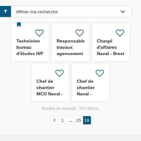
Affiner ma recherche
Technicien
Responsable
Chargé
bureau
travaux
d'affaires
d'études H/F
agencement
Naval - Brest
Locaux
H/F
Publics H/F
Chef de
Chef de
chantier
chantier
MCO Naval -
Naval -
Martinique
Guyane H/F
H/F
Nombre de résultats :
155 offre(s)
1
15
16