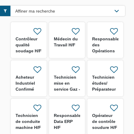
Affiner ma recherche
Contrôleur
Médecin du
Responsable
qualité
Travail H/F
des
soudage H/F
Opérations
MCO - Site
de Toulon
H/F
Acheteur
Technicien
Technicien
Industriel
mise en
études/
Confirmé
service Gaz -
Préparateur
H/F
LNG H/F
Chantier H/F
Technicien
Responsable
Opérateur
de conduite
Data ERP
de contrôle
machine H/F
H/F
soudure H/F