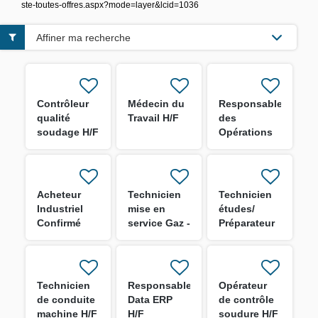
ste-toutes-offres.aspx?mode=layer&lcid=1036
Affiner ma recherche
Contrôleur
Médecin du
Responsable
qualité
Travail H/F
des
soudage H/F
Opérations
MCO - Site
de Toulon
H/F
Acheteur
Technicien
Technicien
Industriel
mise en
études/
Confirmé
service Gaz -
Préparateur
H/F
LNG H/F
Chantier H/F
Technicien
Responsable
Opérateur
de conduite
Data ERP
de contrôle
machine H/F
H/F
soudure H/F