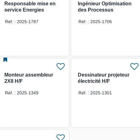
Responsable mise en
Ingénieur Optimisation
service Energies
des Processus
Marines Renouvelables
Ingénierie – Black Belt
Réf. : 2025-1787
Réf. : 2025-1706
H/F
H/F
Monteur assembleur
Dessinateur projeteur
2X8 H/F
électricité H/F
Réf. : 2025-1349
Réf. : 2025-1301