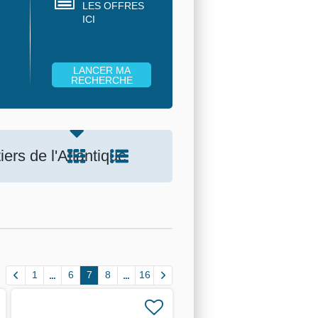
LES OFFRES
ICI
ers de l'Atlantique
1
6
7
8
16